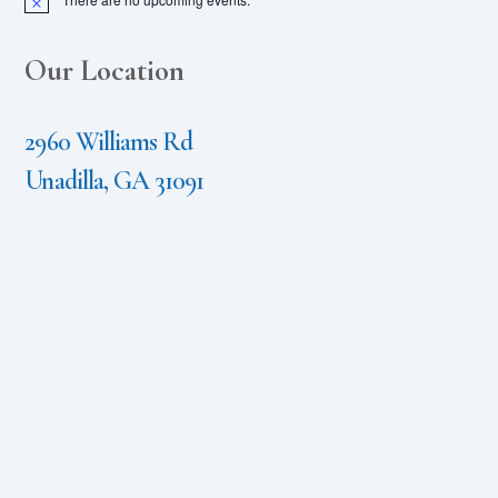
N
o
t
i
Our Location
c
e
2960 Williams Rd
Unadilla, GA 31091